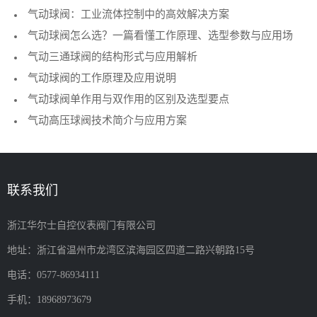
气动球阀：工业流体控制中的高效解决方案
气动球阀怎么选？一篇看懂工作原理、选型参数与应用场
气动三通球阀的结构形式与应用解析
景（2026指南）
气动球阀的工作原理及应用说明
气动球阀单作用与双作用的区别及选型要点
气动高压球阀技术简介与应用方案
联系我们
浙江华尔士自控仪表阀门有限公司
地址：浙江省温州市龙湾区滨海园区四道二路兴朝路15号
电话：0577-86934111
手机：18968973679