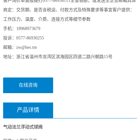
客户询价单直接拨打0577-86934111至营销部，或发送至企业邮箱具体
商定：交货期、是否含税运、付款方式及特殊要求等事宜客户提供：
工作压力、温度、介质、连接方式等细节参数
手机：18968973679
投诉：0577-86930255
邮箱：zw@hes.tm
地址：浙江省温州市龙湾区滨海园区四道二路兴朝路15号
在线咨询
产品详情
气动法兰浮动式球阀