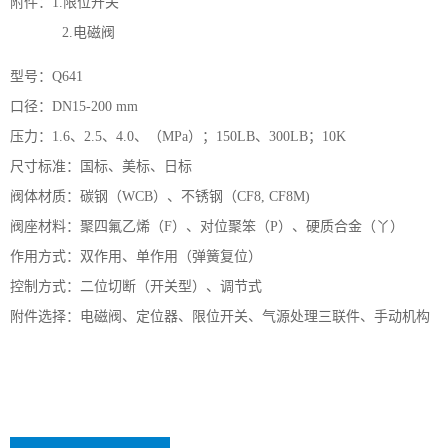
附件：1.限位开关
2.电磁阀
型号：Q641
口径：DN15-200 mm
压力：1.6、2.5、4.0、（MPa）；150LB、300LB；10K
尺寸标准：国标、美标、日标
阀体材质：碳钢（WCB）、不锈钢（CF8, CF8M)
阀座材料：聚四氟乙烯（F）、对位聚笨（P）、硬质合金（丫）
作用方式：双作用、单作用（弹簧复位）
控制方式：二位切断（开关型）、调节式
附件选择：电磁阀、定位器、限位开关、气源处理三联件、手动机构