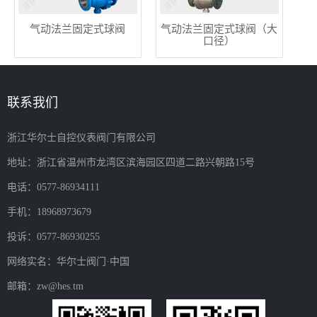
气动法兰固定式球阀
气动法兰固定式球阀（大
口径）
联系我们
浙江华尔士自控仪表阀门有限公司
地址：浙江省温州市龙湾区滨海园区四道二路兴朝路15号
电话：0577-86934111
手机：18968973679
投诉：0577-86930255
网络实名：华尔士阀门·中国
邮箱：zw@hes.tm